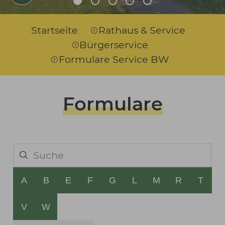
Sie sind hier:
Startseite
Rathaus & Service
Bürgerservice
Formulare Service BW
Formulare
A
B
E
F
G
L
M
R
T
V
W