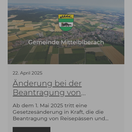
22
.
April
2025
Änderung bei der
Beantragung von
Ausweisdokumenten ab
Ab dem 1. Mai 2025 tritt eine
dem 1. Mai 2025
Gesetzesänderung in Kraft, die die
Beantragung von Reisepässen und
Personalausweisen betrifft. Fortan
werden nur noch digitale Lichtbilder für