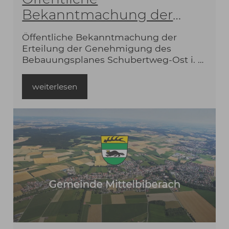
Bekanntmachung der
Erteilung der
Öffentliche Bekanntmachung der
Genehmigung des
Erteilung der Genehmigung des
Bebauungsplanes
Bebauungsplanes Schubertweg-Ost i. d.
F. vom 10.07.2023..pdf
Schubertweg-Ost i. d. F.
weiterlesen
vom 10.07.2023