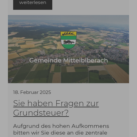
weiterlesen
die Antragstellung akzeptiert und
entgegen genommen. Ausgedruckte
Passbilder können von der
Gemeindeverwaltung nicht mehr
verwendet werden.
18
.
Februar
2025
Sie haben Fragen zur
Grundsteuer?
Aufgrund des hohen Aufkommens
bitten wir Sie diese an die zentrale