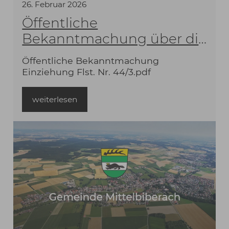
26
.
Februar
2026
Öffentliche
Bekanntmachung über die
Einziehung einer Teilfläche
Öffentliche Bekanntmachung
des Fußweges Flst. Nr.
Einziehung Flst. Nr. 44/3.pdf
44/3, Biberacher Straße,
Mittelbiberach gemäß § 7
weiterlesen
Straßengesetz Baden-
Württemberg (StrG)