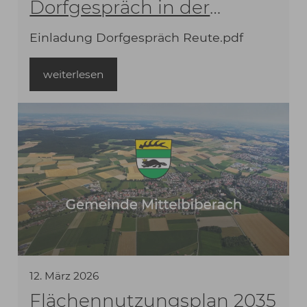
Dorfgespräch in der
Gemeinde Mittelbiberach -
Einladung Dorfgespräch Reute.pdf
Ortsteil Reute
weiterlesen
12
.
März
2026
Flächennutzungsplan 2035