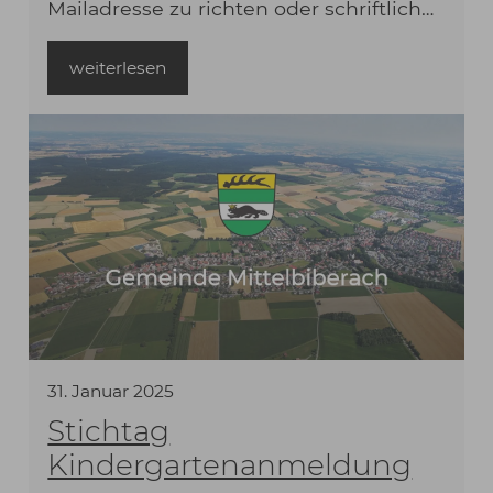
Mailadresse zu richten oder schriftlich
einzureichen. Bitte beachten Sie: die
Basis für die Grundsteuer-Berechnung
weiterlesen
ist der Messbetrag, den das
31
.
Januar
2025
Stichtag
Kindergartenanmeldung