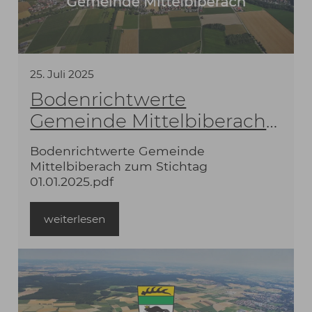
25
.
Juli
2025
Bodenrichtwerte
Gemeinde Mittelbiberach
zum Stichtag 01.01.2025
Bodenrichtwerte Gemeinde
Mittelbiberach zum Stichtag
01.01.2025.pdf
weiterlesen