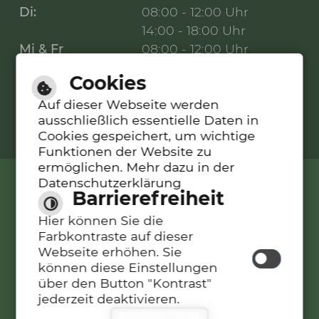
Di:
08:00 - 12:00 Uhr
14:00 - 18:00 Uhr
Mi & Fr
08:00 - 12:00 Uhr
Cookies
Auf dieser Webseite werden
ausschließlich essentielle Daten in
Cookies gespeichert, um wichtige
Funktionen der Website zu
ermöglichen. Mehr dazu in der
Datenschutzerklärung
Leichte Sprache
Barrierefreiheit
Hier können Sie die
Gebärdensprache
Farbkontraste auf dieser
Webseite erhöhen. Sie
Barrierefreie Ansicht
können diese Einstellungen
über den Button "Kontrast"
jederzeit deaktivieren.
Inhalt