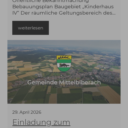
Öffentliche Bekanntmachung
Bebauungsplan Baugebiet „Kinderhaus
IV“ Der räumliche Geltungsbereich des
Bebauungsplanes umfasst eine Fläche
von ca. 3,68 ha, mit den Flurstücken Nr.
weiterlesen
186, 188, 188/1, 190, 191 und 192 und
Teilflächen von Flurstücken Nr. 177/1, 185,
195 und 196. davon: gez. Florian Hänle
29
.
April
2026
Einladung zum