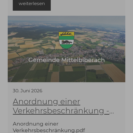
weiterlesen
30
.
Juni
2026
Anordnung einer
Verkehrsbeschränkung -
Vogteistraße
Anordnung einer
Verkehrsbeschränkung.pdf