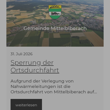
diesen gem. § 3 Abs. 2 Baugesetzbuch
(BauGB) öffentlich auszulegen
(Auslegungsbeschluss).
31
.
Juli
2026
Sperrung der
Ortsdurchfahrt
Aufgrund der Verlegung von
Nahwärmeleitungen ist die
Ortsdurchfahrt von Mittelbiberach auf
Höhe der Laurenbühlstraße im
Zeitraum vom 03.08. bis zum 21.08.2026
weiterlesen
für den gesamten Verkehr gesperrt.