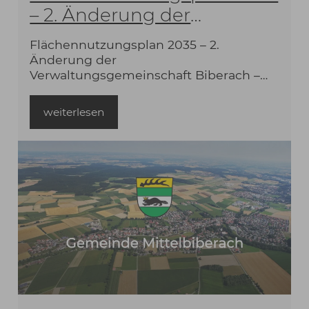
– 2. Änderung der
Verwaltungsgemeinschaft
Flächennutzungsplan 2035 – 2.
Biberach – Genehmigung
Änderung der
durch das
Verwaltungsgemeinschaft Biberach –
Genehmigung durch das
Regierungspräsidium
Regierungspräsidium Tübingen und
weiterlesen
Tübingen und
Wirksamkeit.pdf
Wirksamkeit