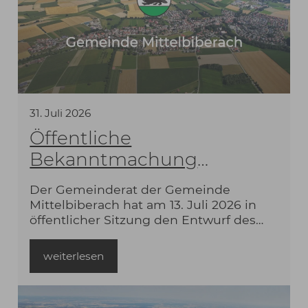
31
.
Juli
2026
Öffentliche
Bekanntmachung
Bebauungsplan Baugebiet
Der Gemeinderat der Gemeinde
„Beim Kinderhaus IV“
Mittelbiberach hat am 13. Juli 2026 in
öffentlicher Sitzung den Entwurf des
Bebauungsplanes mit örtlichen
Bauvorschriften „Beim Kinderhaus IV“
weiterlesen
und die örtlichen Bauvorschriften mit
Begründung in der Fassung vom
13.07.2026 gebilligt und beschlossen,